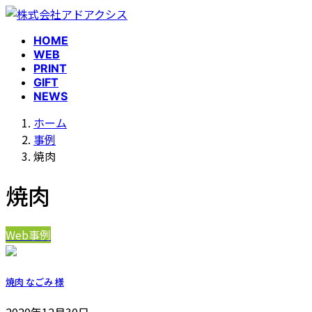
コ
ナ
ン
ビ
HOME
テ
ゲ
WEB
ン
ー
PRINT
ツ
シ
GIFT
へ
ョ
NEWS
ス
ン
ホーム
キ
に
事例
ッ
移
焼肉
プ
動
焼肉
Web事例
焼肉 なごみ 様