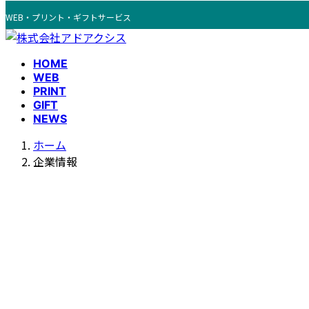
コ
ナ
WEB・プリント・ギフトサービス
ン
ビ
テ
ゲ
ン
ー
HOME
ツ
シ
WEB
へ
ョ
PRINT
GIFT
ス
ン
NEWS
キ
に
ッ
移
ホーム
プ
動
企業情報